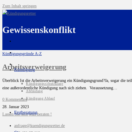
Zum Inhalt springen
Gewissenskonflikt
Kündigungsgründe A-Z
Arbeitsverweigerung
Kündigung
Überblick Ist die Arbeitsverweigerung ein Kündigungsgrund?Ja, sogar die te
Kündigungsschutzklage
eine außerordentliche Kündigung nach sich ziehen. Voraussetzung…
Abfindung
Kündigung Ablauf
0 Kommentare
28. Januar 2023
Erstberatung
Lassen Sie sich jetzt beraten !
anfrage@kuendigungsretter.de