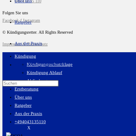
Über uns
040 431 35 110
Folgen Sie uns
Facebook-f
Instagram
Ratgeber
© Kündigungsretter. All Rights Reserved
Aus der Praxis
Impressum & Datenschutz
Kündigung
Kündigungsschutzklage
Website-Suche umschalten
Kündigung Ablauf
Abfindung
Erstberatung
Über uns
Ratgeber
Aus der Praxis
+494043135110
X