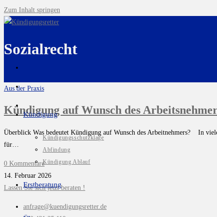
Zum Inhalt springen
Sozialrecht
Aus der Praxis
Kündigung auf Wunsch des Arbeitsnehmer
Kündigung
Überblick Was bedeutet Kündigung auf Wunsch des Arbeitnehmers? In vielen B
Kündigungsschutzklage
für…
Abfindung
Kündigung Ablauf
0 Kommentare
14. Februar 2026
Erstberatung
Lassen Sie sich jetzt beraten !
anfrage@kuendigungsretter.de