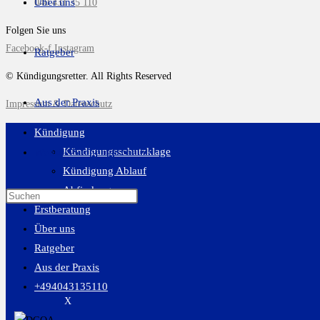
Über uns
040 431 35 110
Folgen Sie uns
Facebook-f
Instagram
Ratgeber
© Kündigungsretter. All Rights Reserved
Aus der Praxis
Impressum & Datenschutz
Kündigung
Kündigungsschutzklage
Website-Suche umschalten
Kündigung Ablauf
Abfindung
Erstberatung
Über uns
Ratgeber
Aus der Praxis
+494043135110
X