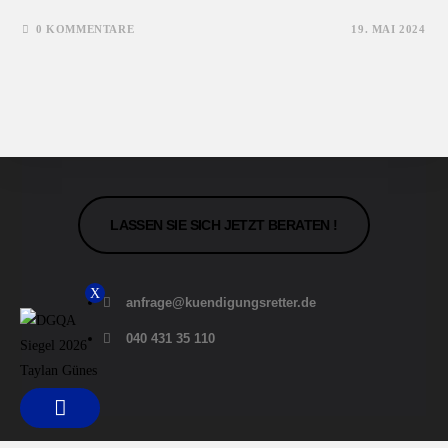
0 KOMMENTARE
19. MAI 2024
LASSEN SIE SICH JETZT BERATEN !
X
anfrage@kuendigungsretter.de
040 431 35 110