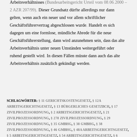
Arbeitsverhältnisses
(Bundesarbeitsgericht Urteil vom 08.06.2000 –
2 AZR 207/99)
. Dieser Grundsatz dürfte allerdings nur dann
gelten, wenn auch ein neuer und vor allem schriftlicher
Geschäftsführervertrag abgeschlossen wurde. Handelt es sich
dagegen um eine formlose, mündliche Abrede für die neue
Geschäftsführerstellung, dann wird anzunehmen sein, dass das alte
Arbeitsverhältnis unter neuen Umständen weitergeführt oder
ruhend gestellt wird. In diesen Fällen müsste dann auch das alte
Arbeitsverhältnis zusätzlich gekündigt werden.
SCHLAGWÖRTER
:
§ 11 GERICHTSKOSTENGESETZ
,
§ 12A
ARBEITSGERICHTSGESETZ
,
§ 13 BÜRGERLICHES GESETZBCH
,
§ 17
ZIVILPROZESSORDNUNG
,
§ 2 ARBEITSGERICHTSGESETZ
,
§ 21
ZIVILPROZESSORDNUNG
,
§ 278 ZIVILPROZESSORDNUNG
,
§ 29
ZIVILPROZESSORDNUNG
,
§ 35 GMBHG
,
§ 38 GMBHG
,
§ 38
ZIVILPROZESSORDNUNG
,
§ 46 GMBHG
,
§ 48A ARBEITSGERICHTSGESETZ
,
§ 5 ARBEITSGERICHTSGESETZ
,
§ 54 ARBEITSGERICHTSGESETZ
,
§ 6