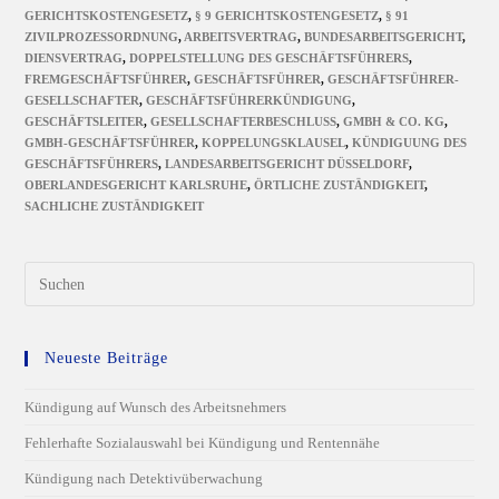
GERICHTSKOSTENGESETZ
,
§ 9 GERICHTSKOSTENGESETZ
,
§ 91
ZIVILPROZESSORDNUNG
,
ARBEITSVERTRAG
,
BUNDESARBEITSGERICHT
,
DIENSVERTRAG
,
DOPPELSTELLUNG DES GESCHÄFTSFÜHRERS
,
FREMGESCHÄFTSFÜHRER
,
GESCHÄFTSFÜHRER
,
GESCHÄFTSFÜHRER-
GESELLSCHAFTER
,
GESCHÄFTSFÜHRERKÜNDIGUNG
,
GESCHÄFTSLEITER
,
GESELLSCHAFTERBESCHLUSS
,
GMBH & CO. KG
,
GMBH-GESCHÄFTSFÜHRER
,
KOPPELUNGSKLAUSEL
,
KÜNDIGUUNG DES
GESCHÄFTSFÜHRERS
,
LANDESARBEITSGERICHT DÜSSELDORF
,
OBERLANDESGERICHT KARLSRUHE
,
ÖRTLICHE ZUSTÄNDIGKEIT
,
SACHLICHE ZUSTÄNDIGKEIT
Neueste Beiträge
Kündigung auf Wunsch des Arbeitsnehmers
Fehlerhafte Sozialauswahl bei Kündigung und Rentennähe
Kündigung nach Detektivüberwachung