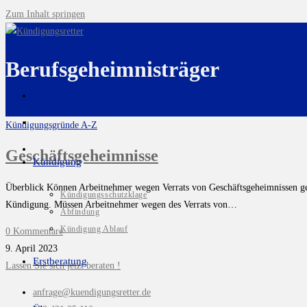
Zum Inhalt springen
Berufsgeheimnisträger
Kündigungsgründe A-Z
Geschäftsgeheimnisse
Kündigung
Überblick Können Arbeitnehmer wegen Verrats von Geschäftsgeheimnissen gekü
Kündigungsschutzklage
Kündigung. Müssen Arbeitnehmer wegen des Verrats von…
Abfindung
Kündigung Ablauf
0 Kommentare
9. April 2023
Erstberatung
Lassen Sie sich jetzt beraten !
anfrage@kuendigungsretter.de