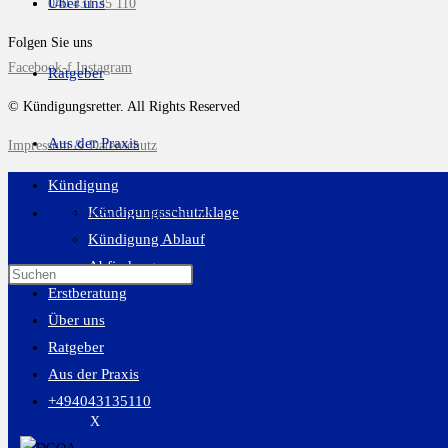
Über uns
040 431 35 110
Folgen Sie uns
Facebook-f
Instagram
Ratgeber
© Kündigungsretter. All Rights Reserved
Aus der Praxis
Impressum & Datenschutz
Kündigung
Kündigungsschutzklage
Website-Suche umschalten
Kündigung Ablauf
Abfindung
Erstberatung
Über uns
Ratgeber
Aus der Praxis
+494043135110
X