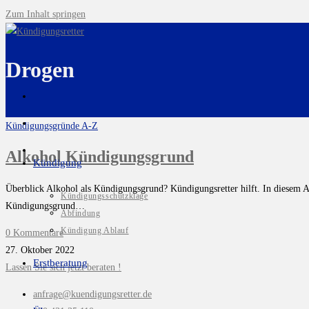
Zum Inhalt springen
Drogen
Kündigungsgründe A-Z
Alkohol Kündigungsgrund
Kündigung
Überblick Alkohol als Kündigungsgrund? Kündigungsretter hilft. In diesem
Kündigungsschutzklage
Kündigungsgrund…
Abfindung
Kündigung Ablauf
0 Kommentare
27. Oktober 2022
Erstberatung
Lassen Sie sich jetzt beraten !
anfrage@kuendigungsretter.de