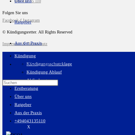
Über uns
040 431 35 110
Folgen Sie uns
Facebook-f
Instagram
Ratgeber
© Kündigungsretter. All Rights Reserved
Aus der Praxis
Impressum & Datenschutz
Kündigung
Kündigungsschutzklage
Website-Suche umschalten
Kündigung Ablauf
Abfindung
Erstberatung
Über uns
Ratgeber
Aus der Praxis
+494043135110
X