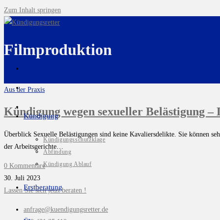
Zum Inhalt springen
Filmproduktion
Aus der Praxis
Kündigung wegen sexueller Belästigung – D
Kündigung
Überblick Sexuelle Belästigungen sind keine Kavaliersdelikte. Sie können s
Kündigungsschutzklage
der Arbeitsgerichte…
Abfindung
Kündigung Ablauf
0 Kommentare
30. Juli 2023
Erstberatung
Lassen Sie sich jetzt beraten !
anfrage@kuendigungsretter.de