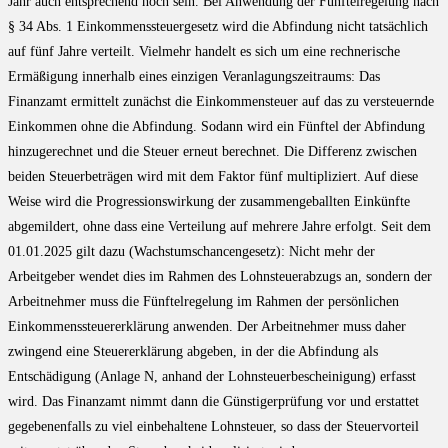
Jahr auch entsprechend hoch sein. Bei Anwendung der Fünftelregelung nach
§ 34 Abs. 1 Einkommenssteuergesetz wird die Abfindung nicht tatsächlich
auf fünf Jahre verteilt. Vielmehr handelt es sich um eine rechnerische
Ermäßigung innerhalb eines einzigen Veranlagungszeitraums: Das
Finanzamt ermittelt zunächst die Einkommensteuer auf das zu versteuernde
Einkommen ohne die Abfindung. Sodann wird ein Fünftel der Abfindung
hinzugerechnet und die Steuer erneut berechnet. Die Differenz zwischen
beiden Steuerbeträgen wird mit dem Faktor fünf multipliziert. Auf diese
Weise wird die Progressionswirkung der zusammengeballten Einkünfte
abgemildert, ohne dass eine Verteilung auf mehrere Jahre erfolgt. Seit dem
01.01.2025 gilt dazu (Wachstumschancengesetz): Nicht mehr der
Arbeitgeber wendet dies im Rahmen des Lohnsteuerabzugs an, sondern der
Arbeitnehmer muss die Fünftelregelung im Rahmen der persönlichen
Einkommenssteuererklärung anwenden. Der Arbeitnehmer muss daher
zwingend eine Steuererklärung abgeben, in der die Abfindung als
Entschädigung (Anlage N, anhand der Lohnsteuerbescheinigung) erfasst
wird. Das Finanzamt nimmt dann die Günstigerprüfung vor und erstattet
gegebenenfalls zu viel einbehaltene Lohnsteuer, so dass der Steuervorteil