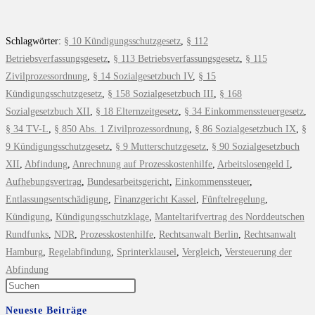
Schlagwörter
:
§ 10 Kündigungsschutzgesetz
,
§ 112
Betriebsverfassungsgesetz
,
§ 113 Betriebsverfassungsgesetz
,
§ 115
Zivilprozessordnung
,
§ 14 Sozialgesetzbuch IV
,
§ 15
Kündigungsschutzgesetz
,
§ 158 Sozialgesetzbuch III
,
§ 168
Sozialgesetzbuch XII
,
§ 18 Elternzeitgesetz
,
§ 34 Einkommenssteuergesetz
,
§ 34 TV-L
,
§ 850 Abs. 1 Zivilprozessordnung
,
§ 86 Sozialgesetzbuch IX
,
§
9 Kündigungsschutzgesetz
,
§ 9 Mutterschutzgesetz
,
§ 90 Sozialgesetzbuch
XII
,
Abfindung
,
Anrechnung auf Prozesskostenhilfe
,
Arbeitslosengeld I
,
Aufhebungsvertrag
,
Bundesarbeitsgericht
,
Einkommenssteuer
,
Entlassungsentschädigung
,
Finanzgericht Kassel
,
Fünftelregelung
,
Kündigung
,
Kündigungsschutzklage
,
Manteltarifvertrag des Norddeutschen
Rundfunks
,
NDR
,
Prozesskostenhilfe
,
Rechtsanwalt Berlin
,
Rechtsanwalt
Hamburg
,
Regelabfindung
,
Sprinterklausel
,
Vergleich
,
Versteuerung der
Abfindung
Neueste Beiträge