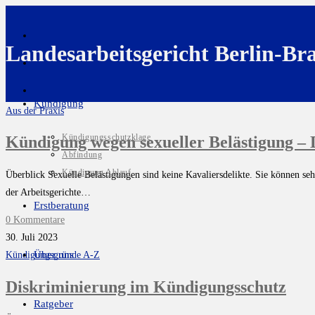
Landesarbeitsgericht Berlin-B
Kündigung
Aus der Praxis
Kündigungsschutzklage
Kündigung wegen sexueller Belästigung – D
Abfindung
Kündigung Ablauf
Überblick Sexuelle Belästigungen sind keine Kavaliersdelikte. Sie können s
der Arbeitsgerichte…
Erstberatung
0 Kommentare
30. Juli 2023
Über uns
Kündigungsgründe A-Z
Diskriminierung im Kündigungsschutz
Ratgeber