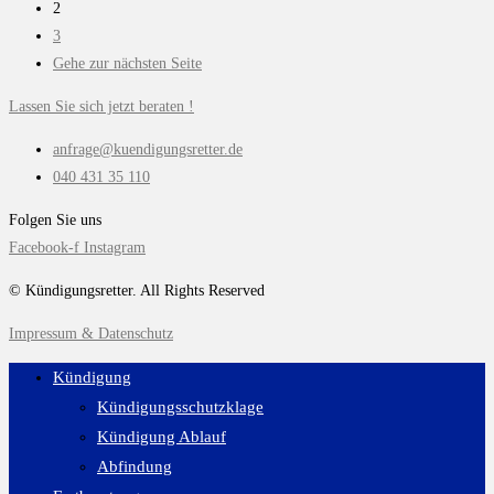
2
3
Gehe zur nächsten Seite
Lassen Sie sich jetzt beraten !
anfrage@kuendigungsretter.de
040 431 35 110
Folgen Sie uns
Facebook-f
Instagram
© Kündigungsretter. All Rights Reserved
Impressum & Datenschutz
Kündigung
Kündigungsschutzklage
Kündigung Ablauf
Abfindung