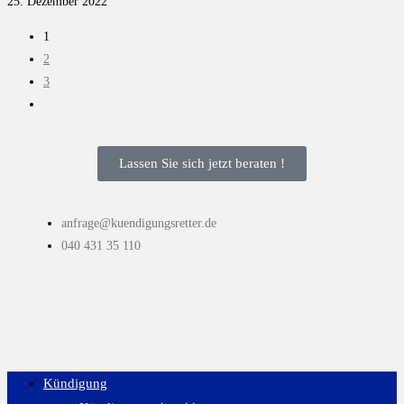
25. Dezember 2022
1
2
3
Lassen Sie sich jetzt beraten !
anfrage@kuendigungsretter.de
040 431 35 110
Kündigung