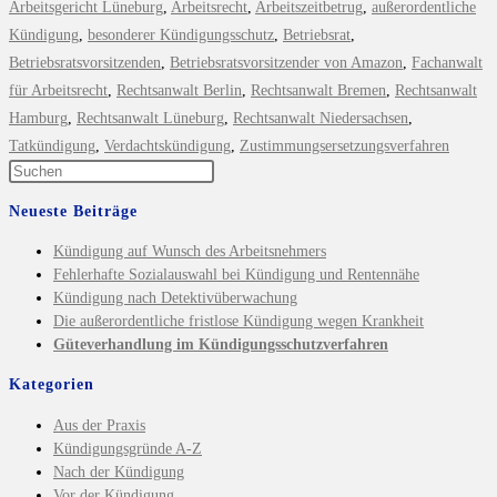
Arbeitsgericht Lüneburg
,
Arbeitsrecht
,
Arbeitszeitbetrug
,
außerordentliche
Kündigung
,
besonderer Kündigungsschutz
,
Betriebsrat
,
Betriebsratsvorsitzenden
,
Betriebsratsvorsitzender von Amazon
,
Fachanwalt
für Arbeitsrecht
,
Rechtsanwalt Berlin
,
Rechtsanwalt Bremen
,
Rechtsanwalt
Hamburg
,
Rechtsanwalt Lüneburg
,
Rechtsanwalt Niedersachsen
,
Tatkündigung
,
Verdachtskündigung
,
Zustimmungsersetzungsverfahren
Neueste Beiträge
Kündigung auf Wunsch des Arbeitsnehmers
Fehlerhafte Sozialauswahl bei Kündigung und Rentennähe
Kündigung nach Detektivüberwachung
Die außerordentliche fristlose Kündigung wegen Krankheit
Güteverhandlung im Kündigungsschutzverfahren
Kategorien
Aus der Praxis
Kündigungsgründe A-Z
Nach der Kündigung
Vor der Kündigung