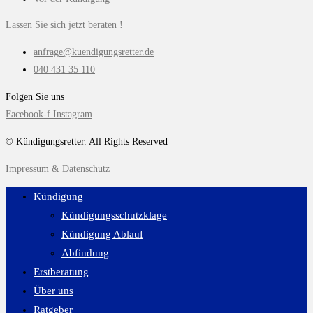
Lassen Sie sich jetzt beraten !
anfrage@kuendigungsretter.de
040 431 35 110
Folgen Sie uns
Facebook-f
Instagram
© Kündigungsretter. All Rights Reserved
Impressum & Datenschutz
Kündigung
Kündigungsschutzklage
Kündigung Ablauf
Abfindung
Erstberatung
Über uns
Ratgeber